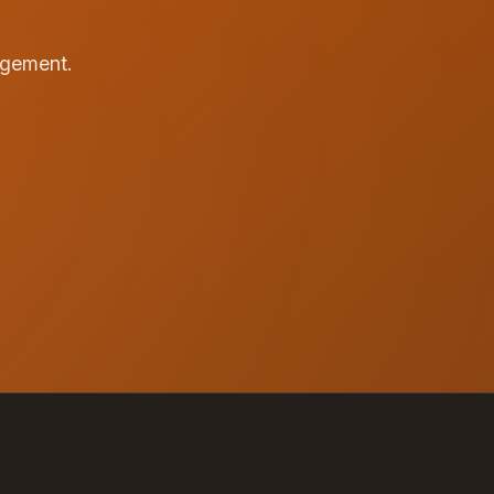
agement.