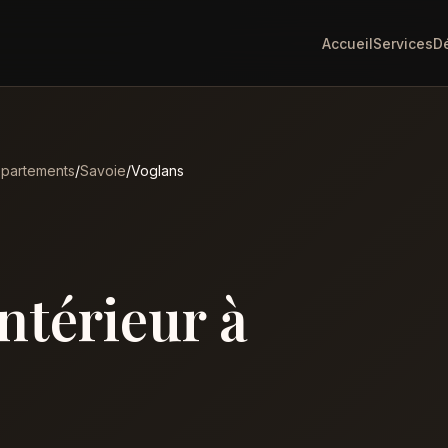
Accueil
Services
D
partements
/
Savoie
/
Voglans
intérieur à