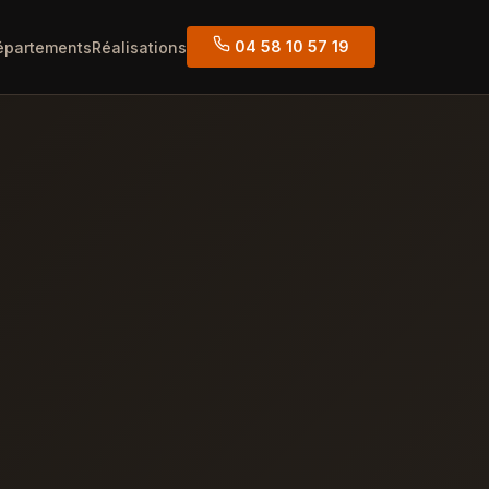
04 58 10 57 19
épartements
Réalisations