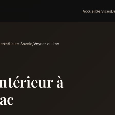
Accueil
Services
D
ents
/
Haute-Savoie
/
Veyrier-du-Lac
intérieur à
ac