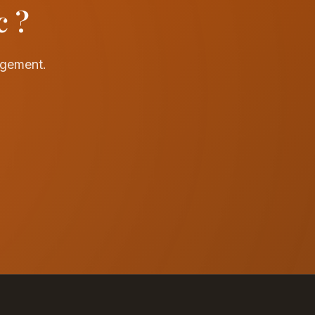
c ?
agement.