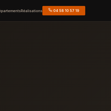
04 58 10 57 19
épartements
Réalisations