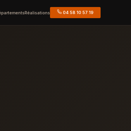
04 58 10 57 19
épartements
Réalisations