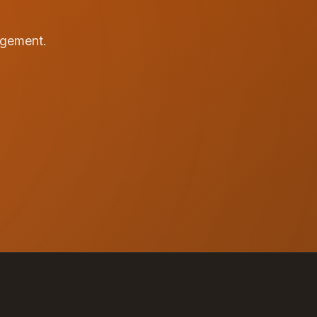
agement.