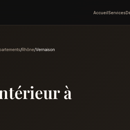
Accueil
Services
D
artements
/
Rhône
/
Vernaison
intérieur à