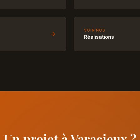
VOIR NOS
Réalisations
Un projet à Varacieux ?