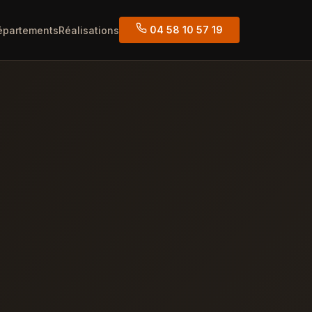
04 58 10 57 19
épartements
Réalisations