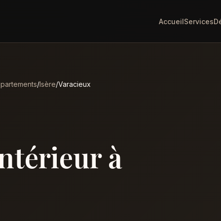
Accueil
Services
D
partements
/
Isère
/
Varacieux
intérieur à