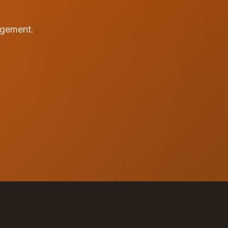
agement.