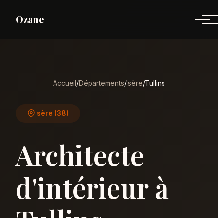
Ozane
Accueil
/
Départements
/
Isère
/
Tullins
Isère (38)
Architecte
d'intérieur à