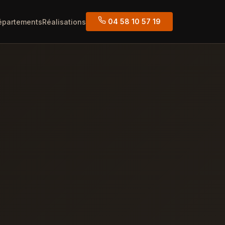
04 58 10 57 19
épartements
Réalisations