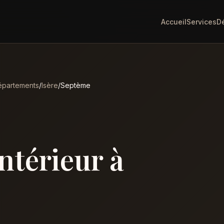
Accueil
Services
D
partements
/
Isère
/
Septème
intérieur à