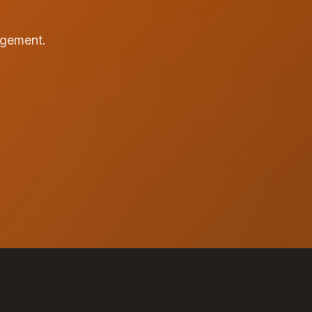
agement.