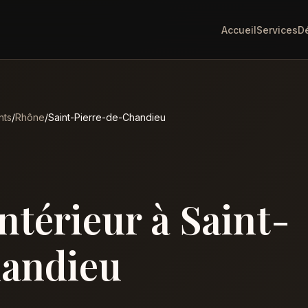
Accueil
Services
D
nts
/
Rhône
/
Saint-Pierre-de-Chandieu
intérieur à Saint-
handieu