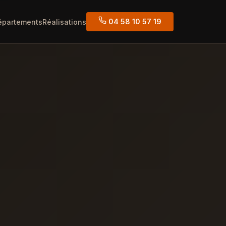
04 58 10 57 19
épartements
Réalisations