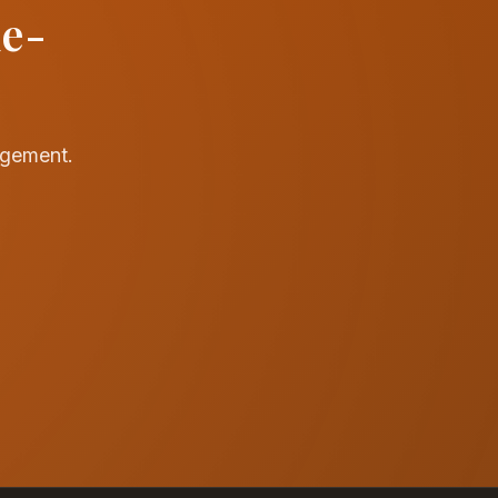
de-
agement.