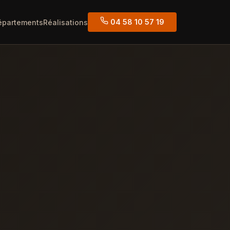
04 58 10 57 19
épartements
Réalisations