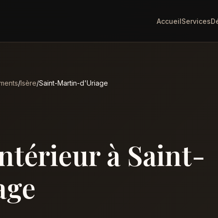
Accueil
Services
D
ments
/
Isère
/
Saint-Martin-d'Uriage
intérieur à Saint-
age