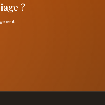
iage ?
agement.