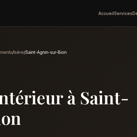
Accueil
Services
D
ements
/
Isère
/
Saint-Agnin-sur-Bion
intérieur à Saint-
ion