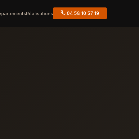
04 58 10 57 19
épartements
Réalisations