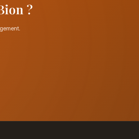
Bion ?
agement.