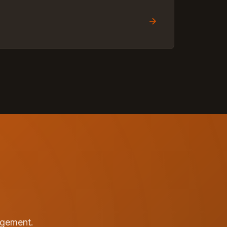
agement.