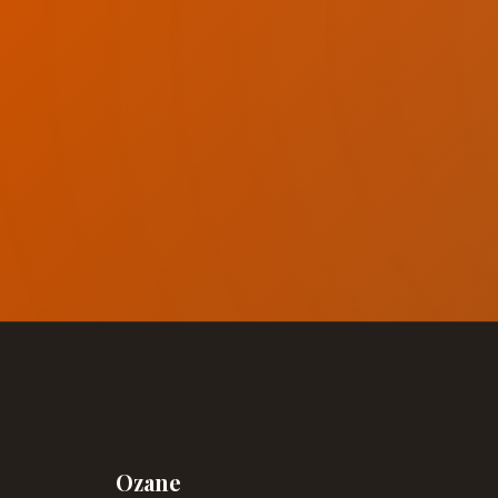
Ozane