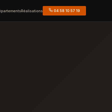
04 58 10 57 19
épartements
Réalisations