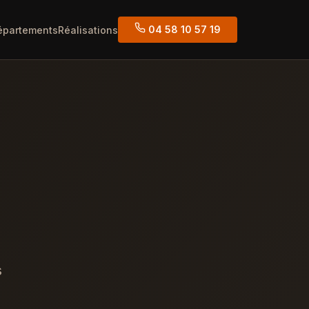
04 58 10 57 19
épartements
Réalisations
s