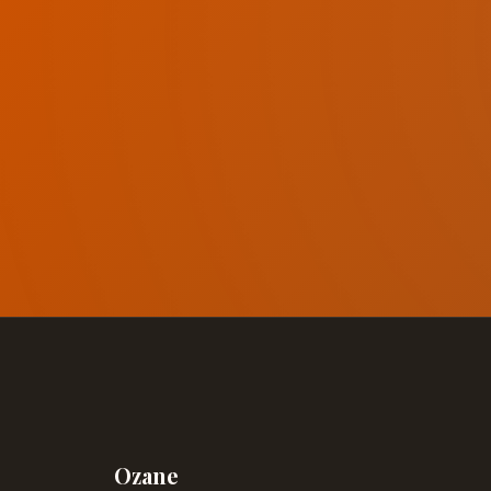
Ozane