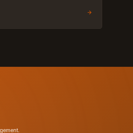
agement.