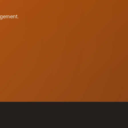
agement.