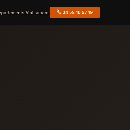
04 58 10 57 19
épartements
Réalisations