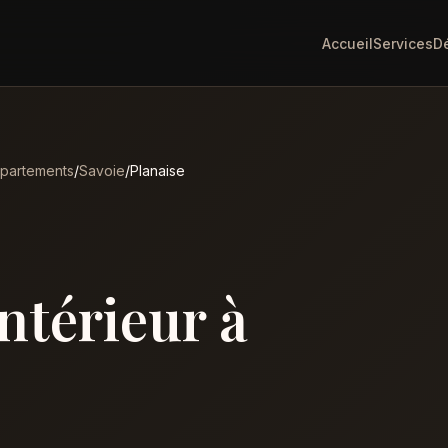
Accueil
Services
D
partements
/
Savoie
/
Planaise
intérieur à