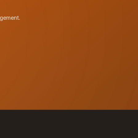
agement.