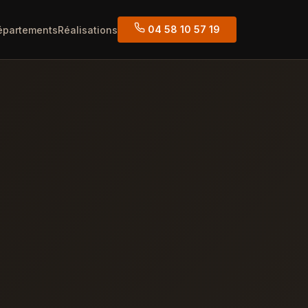
04 58 10 57 19
épartements
Réalisations