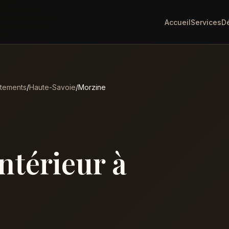
Accueil
Services
D
tements
/
Haute-Savoie
/
Morzine
intérieur à