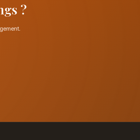
ngs ?
agement.