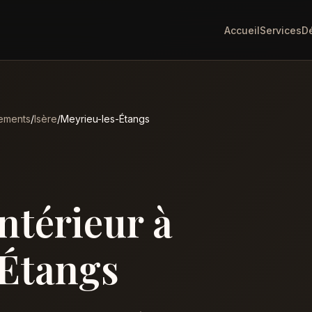
Accueil
Services
D
ements
/
Isère
/
Meyrieu-les-Étangs
intérieur à
Étangs