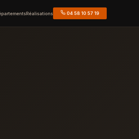
04 58 10 57 19
épartements
Réalisations