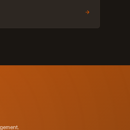
agement.