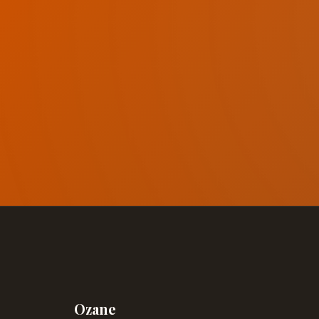
Ozane