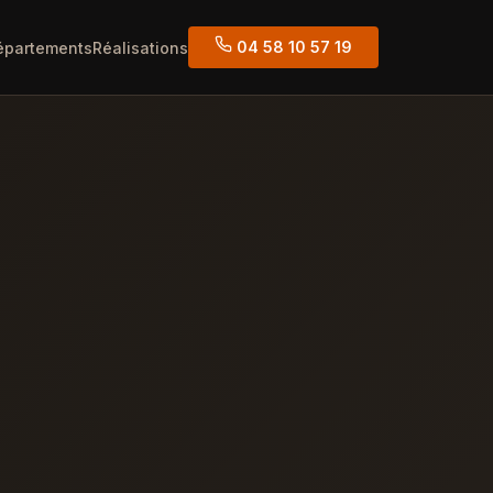
04 58 10 57 19
épartements
Réalisations