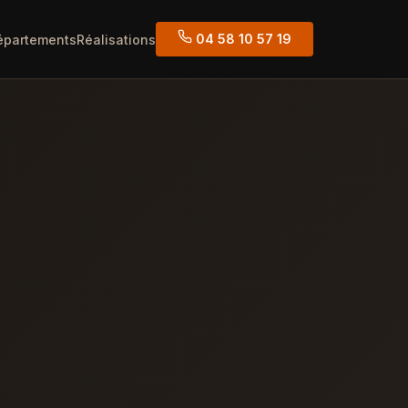
04 58 10 57 19
épartements
Réalisations