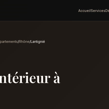
Accueil
Services
D
partements
/
Rhône
/
Lantignié
intérieur à