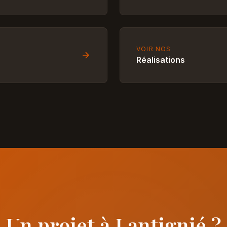
VOIR NOS
Réalisations
Un projet à Lantignié ?