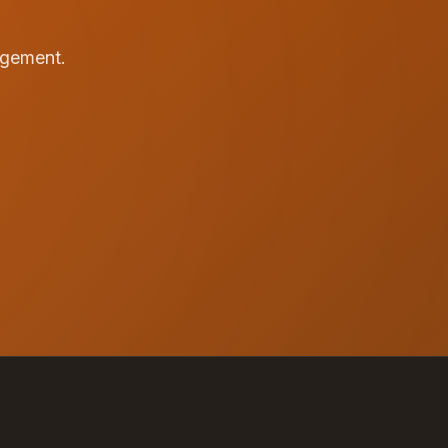
agement.