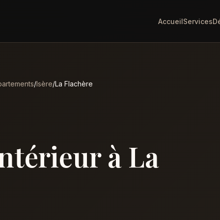
Accueil
Services
D
artements
/
Isère
/
La Flachère
intérieur à La