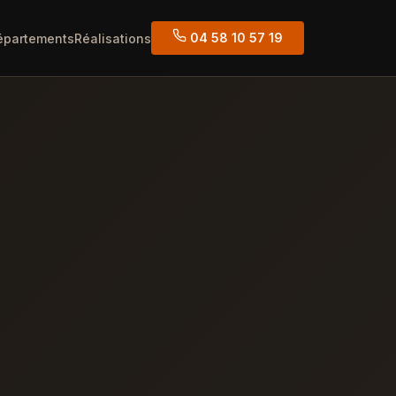
04 58 10 57 19
épartements
Réalisations