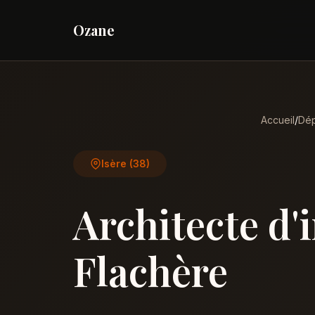
Ozane
Accueil
/
Dép
Isère (38)
Architecte d'
Flachère