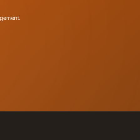
agement.