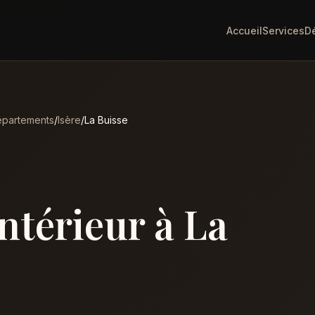
Accueil
Services
D
partements
/
Isère
/
La Buisse
intérieur à La