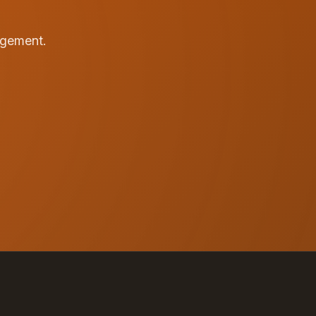
agement.