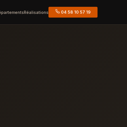
04 58 10 57 19
épartements
Réalisations