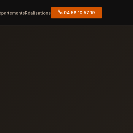
04 58 10 57 19
épartements
Réalisations