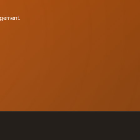
agement.