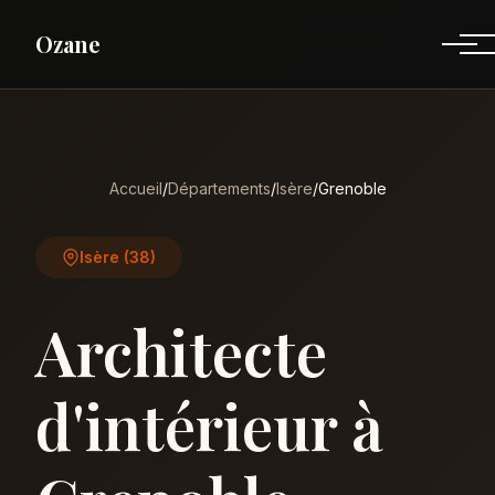
Ozane
Accueil
/
Départements
/
Isère
/
Grenoble
Isère (38)
Architecte
d'intérieur à