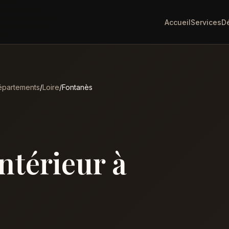
Accueil
Services
D
partements
/
Loire
/
Fontanès
intérieur à