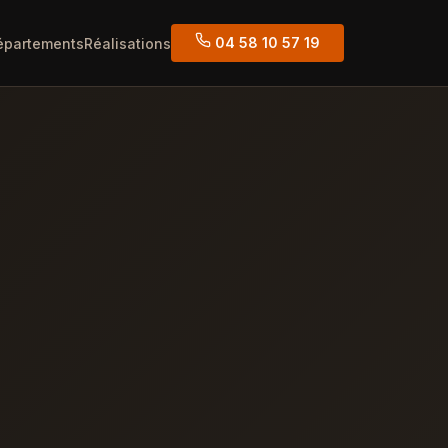
04 58 10 57 19
épartements
Réalisations