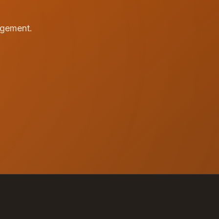
agement.