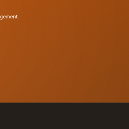
agement.