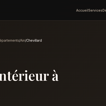
Accueil
Services
D
épartements
/
Ain
/
Chevillard
intérieur à