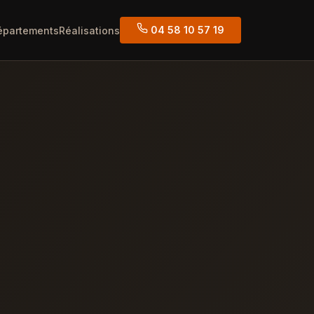
04 58 10 57 19
épartements
Réalisations