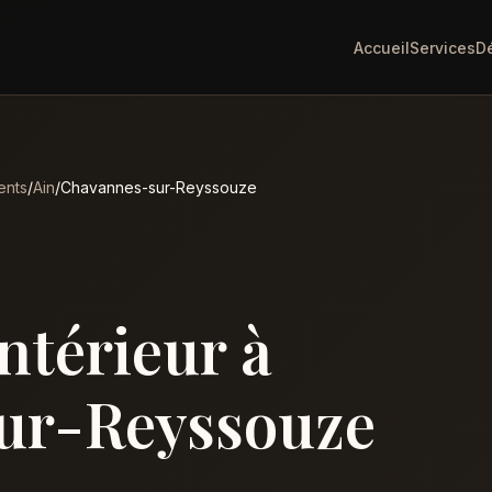
Accueil
Services
D
ents
/
Ain
/
Chavannes-sur-Reyssouze
intérieur à
ur-Reyssouze