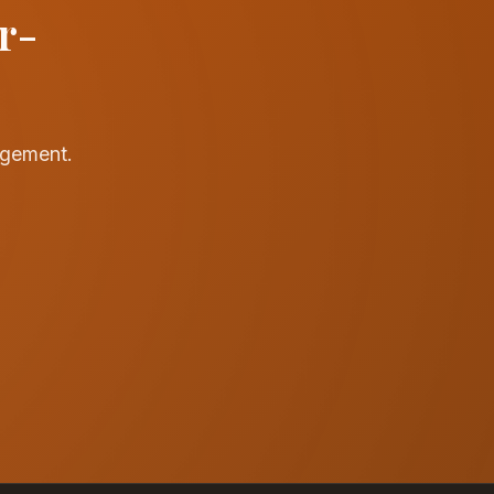
r-
agement.