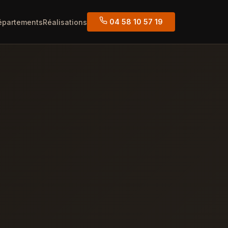
04 58 10 57 19
épartements
Réalisations