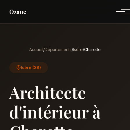
Ozane
Accueil
/
Départements
/
Isère
/
Charette
Isère (38)
Architecte
d'intérieur à