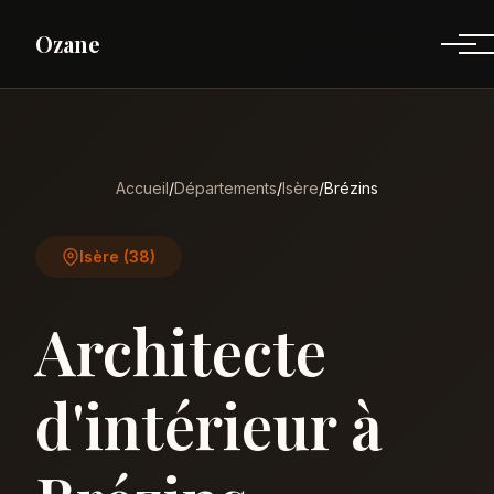
Ozane
Accueil
/
Départements
/
Isère
/
Brézins
Isère (38)
Architecte
d'intérieur à