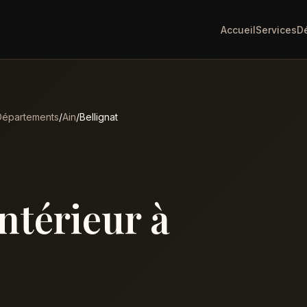
Accueil
Services
D
Départements
/
Ain
/
Bellignat
intérieur à