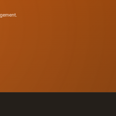
agement.