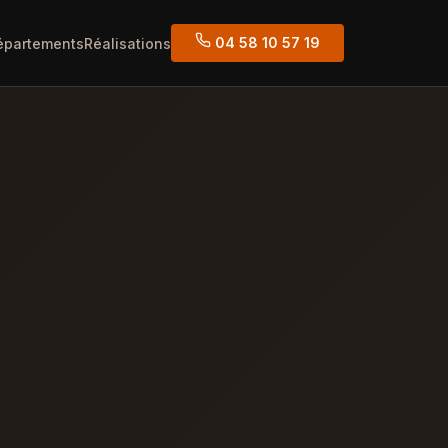
04 58 10 57 19
épartements
Réalisations