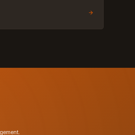
agement.