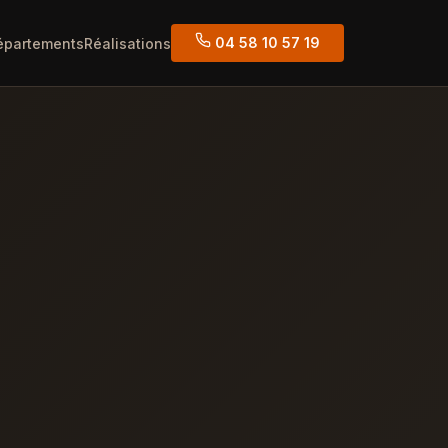
04 58 10 57 19
épartements
Réalisations