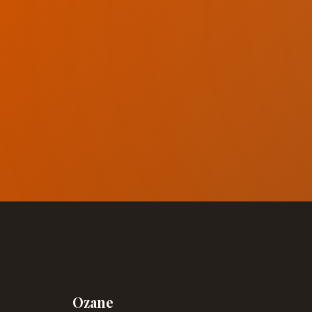
Ozane